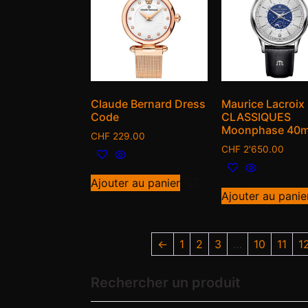
Claude Bernard Dress
Maurice Lacroix
Code
CLASSIQUES
Moonphase 40
CHF
229.00
CHF
2'650.00
Ajouter au panier
Ajouter au panie
←
1
2
3
…
10
11
1
Rechercher un produit