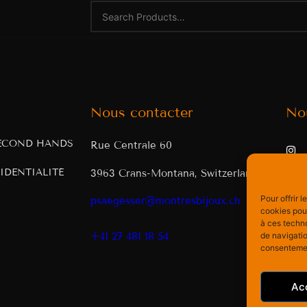
Nous contacter
No
ECOND HANDS
Rue Centrale 60
IDENTIALITÉ
3963 Crans-Montana, Switzerland
Pour offrir 
psaegesser@montresbijoux.ch
cookies pour
à ces techn
de navigatio
+41 27 481 18 54
consentement
Ac