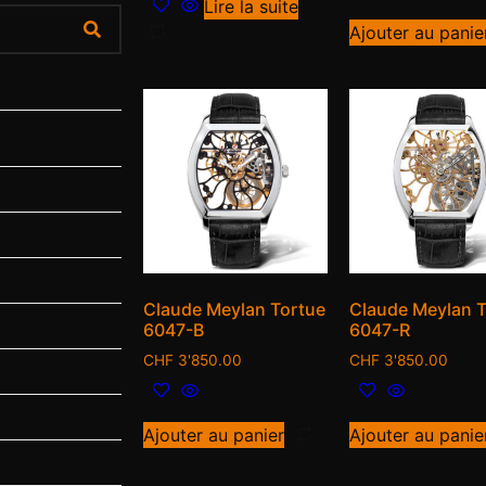
Lire la suite
Ajouter au panie
Claude Meylan Tortue
Claude Meylan T
6047-B
6047-R
CHF
3'850.00
CHF
3'850.00
Ajouter au panier
Ajouter au panie