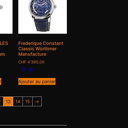
 LES
Frederique Constant
Classic Worltimer
mm
Manufacture
CHF
4'395.00
r
Ajouter au panier
2
13
14
15
→