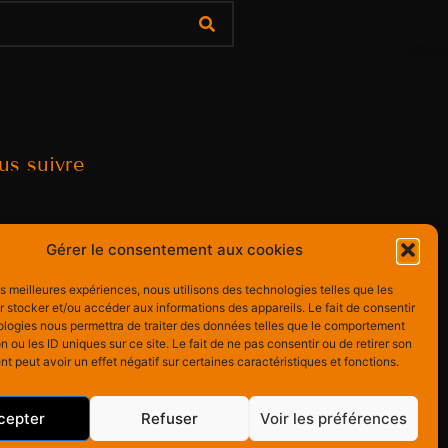
us suivre
Gérer le consentement aux cookies
les meilleures expériences, nous utilisons des technologies telles que les
 stocker et/ou accéder aux informations des appareils. Le fait de consentir
ologies nous permettra de traiter des données telles que le comportement
n ou les ID uniques sur ce site. Le fait de ne pas consentir ou de retirer son
 peut avoir un effet négatif sur certaines caractéristiques et fonctions.
cepter
Refuser
Voir les préférences