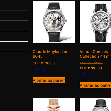
Claude Meylan Lac
Venus Genesis
6045
Collection 44 m
CHF
1'400.00
CHF
3'500.00
CHF
1'700.00
Ajouter au panier
Ajouter au panie