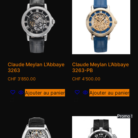
Claude Meylan L’Abbaye
Claude Meylan L’Abbaye
3263
3263-PB
CHF
3'850.00
CHF
4'500.00
Ajouter au panier
Ajouter au panier
Promo !