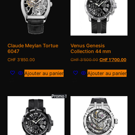
Claude Meylan Tortue
Venus Genesis
6047
Collection 44 mm
CHF
3'850.00
CHF
3'500.00
CHF
1'700.00
Ajouter au panier
Ajouter au panier
Promo !