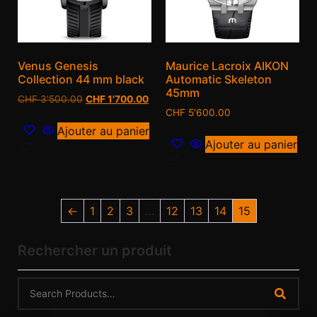
Venus Genesis
Maurice Lacroix AIKON
Collection 44 mm black
Automatic Skeleton
45mm
CHF
3'500.00
CHF
1'700.00
CHF
5'600.00
Ajouter au panier
Ajouter au panier
←
1
2
3
…
12
13
14
15
Rechercher un produit