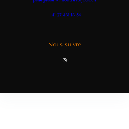
psaegesser@montresbijoux.ch
+41 27 481 18 54
Nous suivre