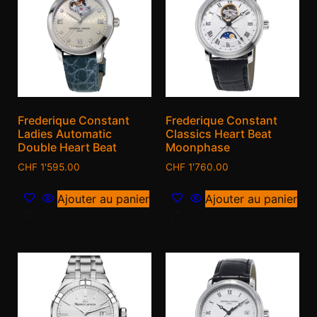
Frederique Constant
Frederique Constant
Ladies Automatic
Classics Heart Beat
Double Heart Beat
Moonphase
CHF
1'595.00
CHF
1'760.00
Ajouter au panier
Ajouter au panier