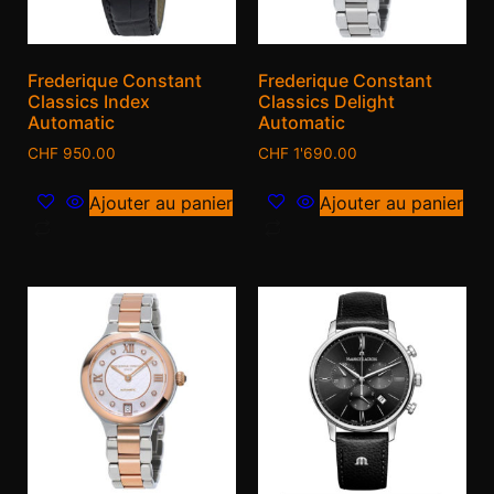
Frederique Constant
Frederique Constant
Classics Index
Classics Delight
Automatic
Automatic
CHF
950.00
CHF
1'690.00
Ajouter au panier
Ajouter au panier