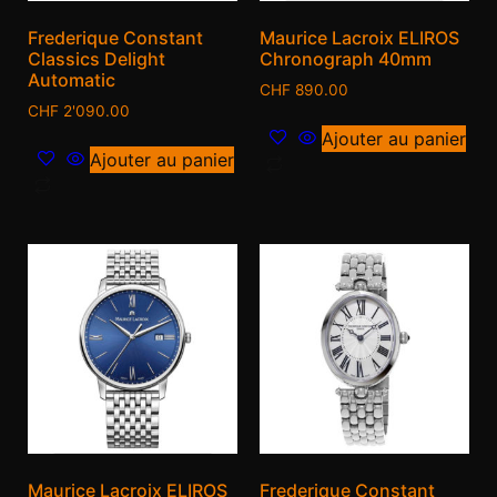
Frederique Constant
Maurice Lacroix ELIROS
Classics Delight
Chronograph 40mm
Automatic
CHF
890.00
CHF
2'090.00
Ajouter au panier
Ajouter au panier
Maurice Lacroix ELIROS
Frederique Constant