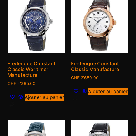
Frederique Constant
Frederique Constant
Classic Worltimer
Classic Manufacture
Manufacture
CHF
2'650.00
CHF
4'395.00
Ajouter au panier
Ajouter au panier