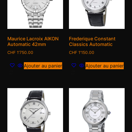
Maurice Lacroix AIKON
Frederique Constant
Automatic 42mm
Classics Automatic
CHF
1'750.00
CHF
1'150.00
Ajouter au panier
Ajouter au panier