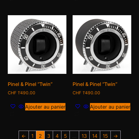
Pinel & Pinel “Twin”
Pinel & Pinel “Twin”
CHF
1'490.00
CHF
1'490.00
Ajouter au panier
Ajouter au panier
←
1
2
3
4
5
…
13
14
15
→