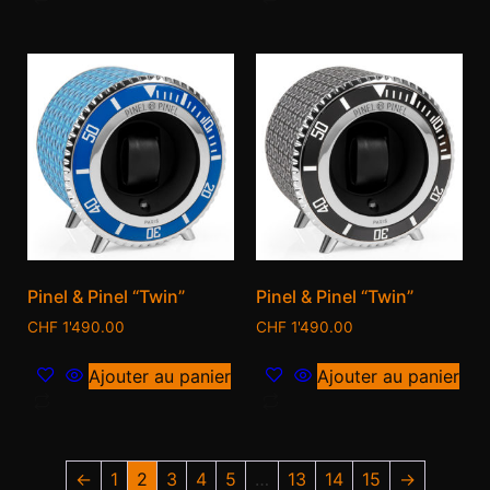
Pinel & Pinel “Twin”
Pinel & Pinel “Twin”
CHF
1'490.00
CHF
1'490.00
Ajouter au panier
Ajouter au panier
←
1
2
3
4
5
…
13
14
15
→