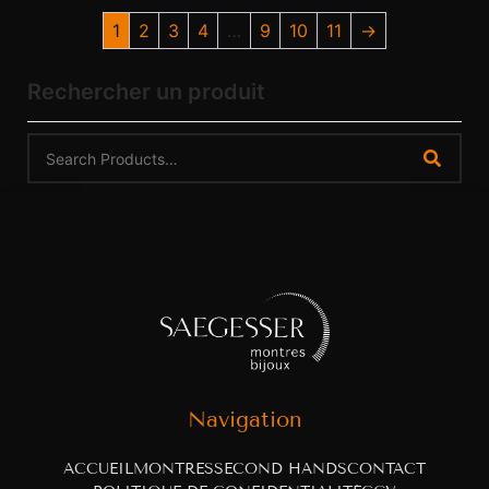
1
2
3
4
…
9
10
11
→
Rechercher un produit
Navigation
ACCUEIL
MONTRES
SECOND HANDS
CONTACT