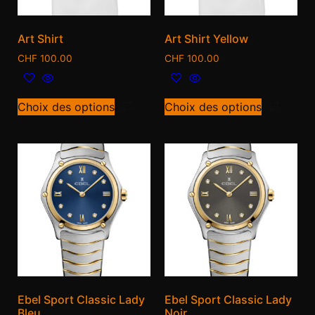
Art Shirt
Art Shirt Yellow
CHF
100.00
CHF
100.00
Choix des options
Choix des options
Ebel Sport Classic Lady
Ebel Sport Classic Lady
Bleu
Noir