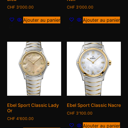
CHF
3'000.00
CHF
3'000.00
Ajouter au panier
Ajouter au panier
Ebel Sport Classic Lady
Ebel Sport Classic Nacre
Or
CHF
3'100.00
CHF
4'600.00
Ajouter au panier