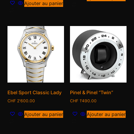
Ajouter au panier
Ebel Sport Classic Lady
Pinel & Pinel “Twin”
CHF
2'600.00
CHF
1'490.00
Ajouter au panier
Ajouter au panier