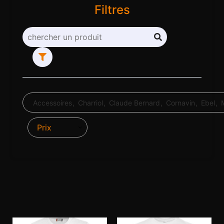
Filtres
Accessoires
Charriol
Claude Bernard
Cornavin
Ebel
Prix