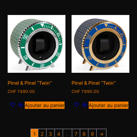
Pinel & Pinel “Twin”
Pinel & Pinel “Twin”
CHF
1'490.00
CHF
1'990.00
Ajouter au panier
Ajouter au panier
1
2
3
4
…
7
8
9
→