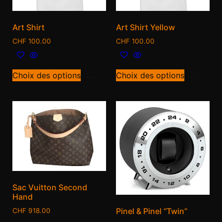
Art Shirt
Art Shirt Yellow
CHF
100.00
CHF
100.00
Choix des options
Choix des options
Sac Vuitton Second
Hand
Pinel & Pinel “Twin”
CHF
918.00