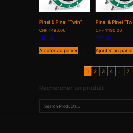
Pinel & Pinel “Twin”
Pinel & Pinel “Tw
CHF
1'490.00
CHF
1'490.00
Ajouter au panier
Ajouter au panie
1
2
3
4
…
7
Rechercher un produit