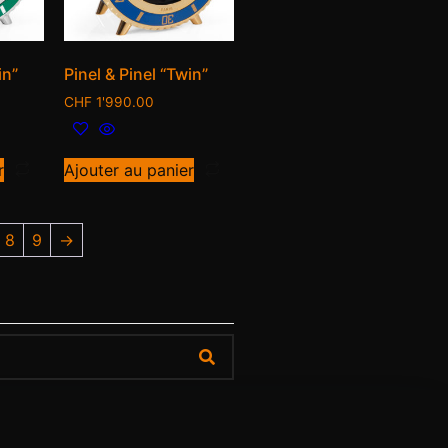
in”
Pinel & Pinel “Twin”
CHF
1'990.00
r
Ajouter au panier
8
9
→