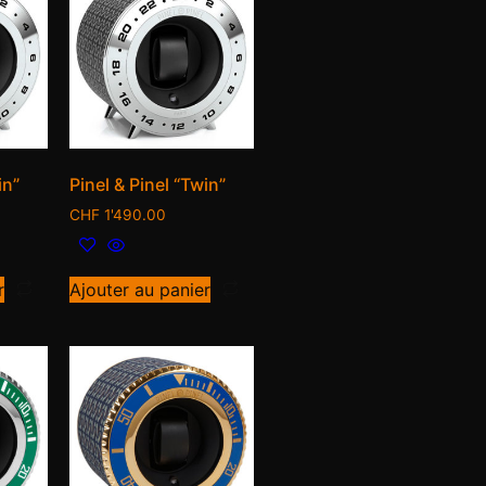
in”
Pinel & Pinel “Twin”
CHF
1'490.00
r
Ajouter au panier