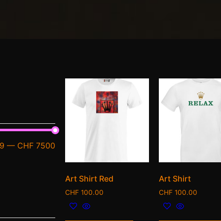
9
—
CHF 7500
Art Shirt Red
Art Shirt
CHF
100.00
CHF
100.00