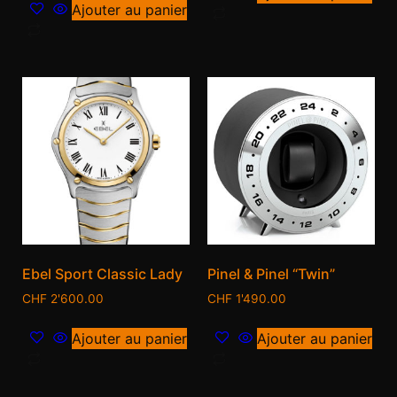
Ajouter au panier
Ebel Sport Classic Lady
Pinel & Pinel “Twin”
CHF
2'600.00
CHF
1'490.00
Ajouter au panier
Ajouter au panier