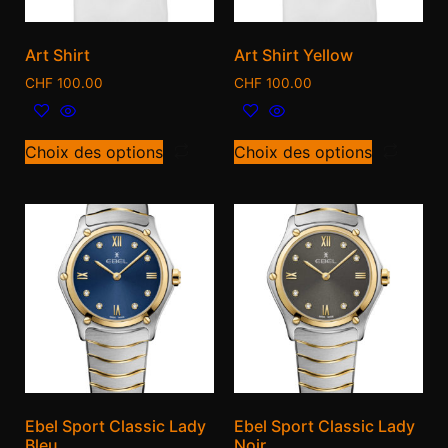
Art Shirt
Art Shirt Yellow
CHF
100.00
CHF
100.00
Choix des options
Choix des options
Ebel Sport Classic Lady
Ebel Sport Classic Lady
Bleu
Noir