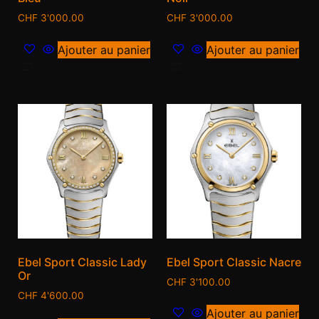
CHF
3'000.00
CHF
3'000.00
Ajouter au panier
Ajouter au panier
Ebel Sport Classic Lady
Ebel Sport Classic Nacre
Or
CHF
3'100.00
CHF
4'600.00
Ajouter au panier