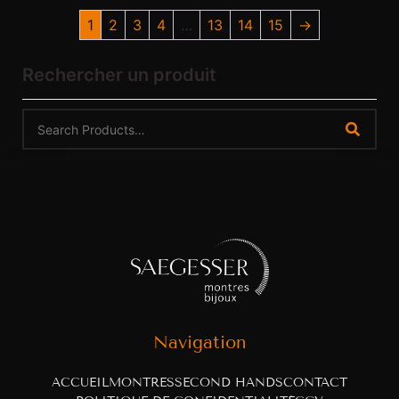
1
2
3
4
…
13
14
15
→
Rechercher un produit
Navigation
ACCUEIL
MONTRES
SECOND HANDS
CONTACT