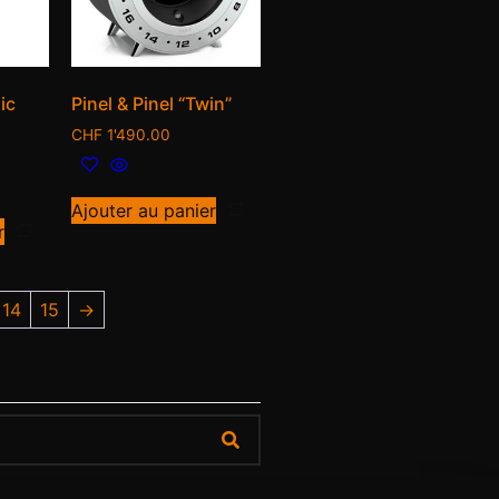
ic
Pinel & Pinel “Twin”
CHF
1'490.00
Ajouter au panier
r
14
15
→