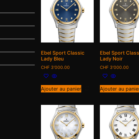
Ebel Sport Classic
Ebel Sport Class
Lady Bleu
Lady Noir
CHF
3'000.00
CHF
3'000.00
Ajouter au panier
Ajouter au panie