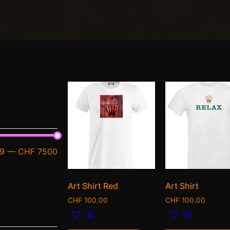
9
—
CHF 7500
Art Shirt Red
Art Shirt
CHF
100.00
CHF
100.00