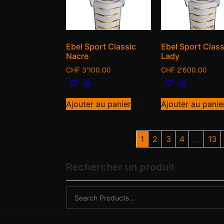
Ebel Sport Classic
Ebel Sport Class
Nacre
Lady
CHF
3'100.00
CHF
2'600.00
Ajouter au panier
Ajouter au panie
1
2
3
4
…
13
Rechercher un produit