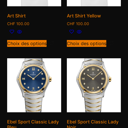
Art Shirt
Art Shirt Yellow
CHF
100.00
CHF
100.00
Choix des options
Choix des options
Ebel Sport Classic Lady
Ebel Sport Classic Lady
Bleu
Noir