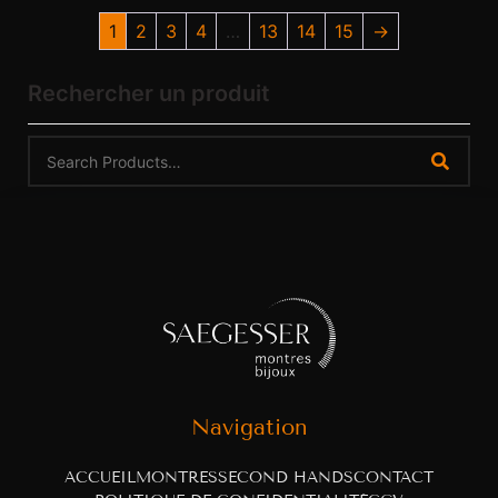
1
2
3
4
…
13
14
15
→
Rechercher un produit
Navigation
ACCUEIL
MONTRES
SECOND HANDS
CONTACT