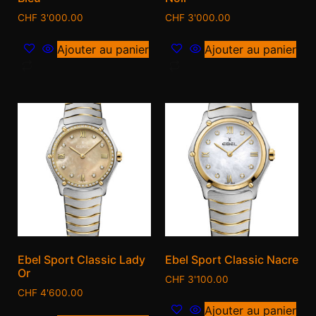
CHF
3'000.00
CHF
3'000.00
Ajouter au panier
Ajouter au panier
Ebel Sport Classic Lady
Ebel Sport Classic Nacre
Or
CHF
3'100.00
CHF
4'600.00
Ajouter au panier