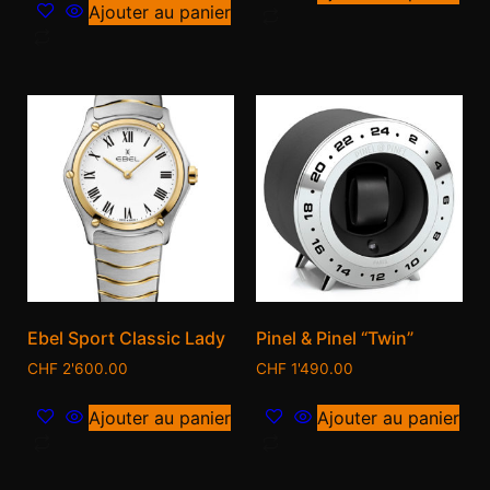
Ajouter au panier
Ebel Sport Classic Lady
Pinel & Pinel “Twin”
CHF
2'600.00
CHF
1'490.00
Ajouter au panier
Ajouter au panier