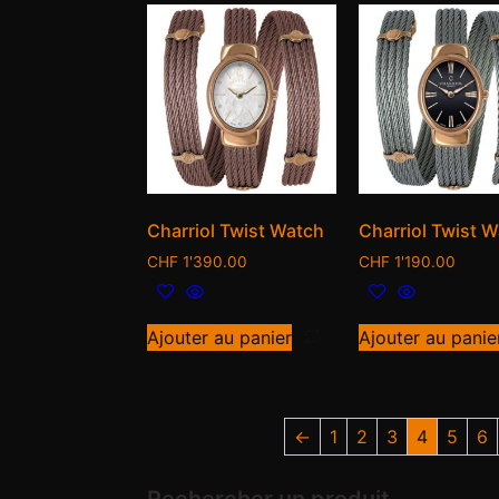
Charriol Twist Watch
Charriol Twist 
CHF
1'390.00
CHF
1'190.00
Ajouter au panier
Ajouter au panie
←
1
2
3
4
5
6