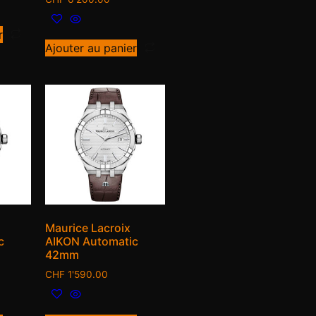
r
Ajouter au panier
Maurice Lacroix
c
AIKON Automatic
42mm
CHF
1'590.00