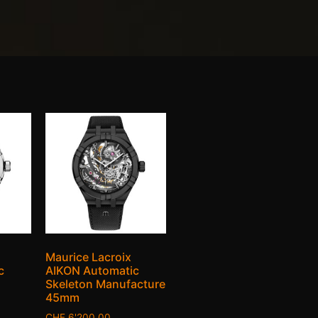
Maurice Lacroix
c
AIKON Automatic
Skeleton Manufacture
45mm
CHF
6'200.00