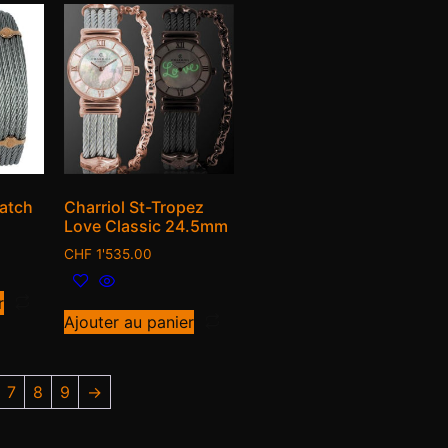
Watch
Charriol St-Tropez
Love Classic 24.5mm
CHF
1'535.00
r
Ajouter au panier
7
8
9
→