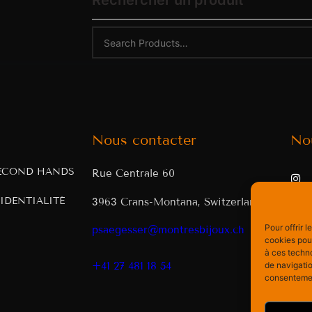
Rechercher un produit
Nous contacter
No
ECOND HANDS
Rue Centrale 60
IDENTIALITÉ
3963 Crans-Montana, Switzerland
Pour offrir 
psaegesser@montresbijoux.ch
cookies pour
à ces techn
de navigatio
+41 27 481 18 54
consentement