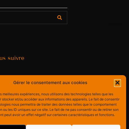
us suivre
Gérer le consentement aux cookies
les meilleures expériences, nous utilisons des technologies telles que les
 stocker et/ou accéder aux informations des appareils. Le fait de consentir
ologies nous permettra de traiter des données telles que le comportement
n ou les ID uniques sur ce site. Le fait de ne pas consentir ou de retirer son
 peut avoir un effet négatif sur certaines caractéristiques et fonctions.