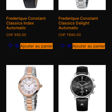
Frederique Constant
Frederique Constant
Classics Index
Classics Delight
Automatic
Automatic
CHF
950.00
CHF
1'690.00
Ajouter au panier
Ajouter au panier