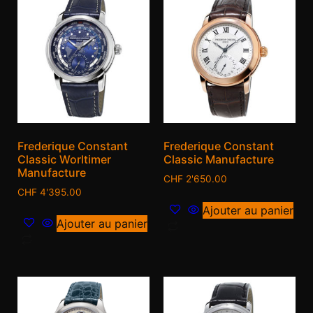
Frederique Constant
Frederique Constant
Classic Worltimer
Classic Manufacture
Manufacture
CHF
2'650.00
CHF
4'395.00
Ajouter au panier
Ajouter au panier