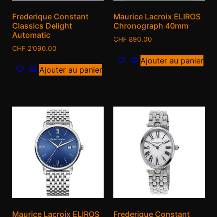
Frederique Constant
Maurice Lacroix ELIROS
Classics Delight
Chronograph 40mm
Automatic
CHF
890.00
CHF
2'090.00
Ajouter au panier
Ajouter au panier
Maurice Lacroix ELIROS
Frederique Constant