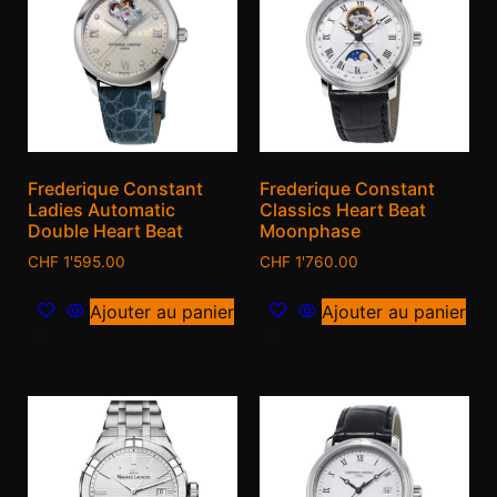
Frederique Constant
Frederique Constant
Ladies Automatic
Classics Heart Beat
Double Heart Beat
Moonphase
CHF
1'595.00
CHF
1'760.00
Ajouter au panier
Ajouter au panier