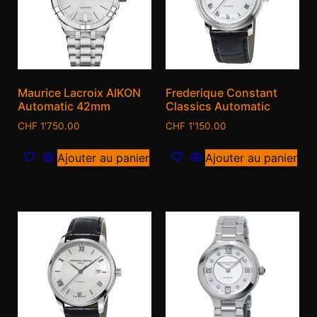
Maurice Lacroix AIKON
Frederique Constant
Automatic 42mm
Classics Automatic
CHF
1'750.00
CHF
1'150.00
Ajouter au panier
Ajouter au panier