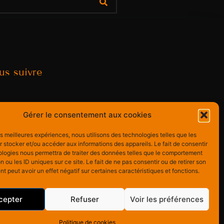
us suivre
Gérer le consentement aux cookies
les meilleures expériences, nous utilisons des technologies telles que les
 stocker et/ou accéder aux informations des appareils. Le fait de consentir
ologies nous permettra de traiter des données telles que le comportement
n ou les ID uniques sur ce site. Le fait de ne pas consentir ou de retirer son
 peut avoir un effet négatif sur certaines caractéristiques et fonctions.
cepter
Refuser
Voir les préférences
Politique de cookies