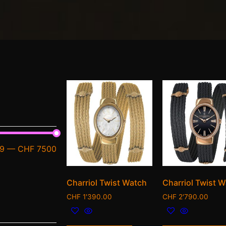
9
—
CHF 7500
Charriol Twist Watch
Charriol Twist 
CHF
1'390.00
CHF
2'790.00