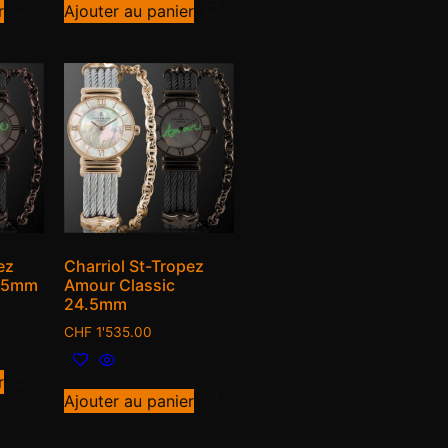
r
Ajouter au panier
ez
Charriol St-Tropez
4.5mm
Amour Classic
24.5mm
CHF
1'535.00
r
Ajouter au panier