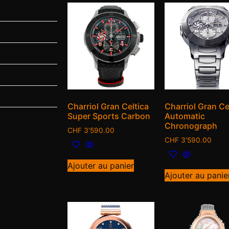
Charriol Gran Celtica
Charriol Gran Ce
Super Sports Carbon
Automatic
Chronograph
CHF
3'590.00
CHF
3'590.00
Ajouter au panier
Ajouter au panie