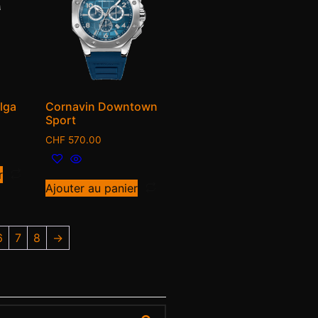
lga
Cornavin Downtown
Sport
CHF
570.00
r
Ajouter au panier
6
7
8
→