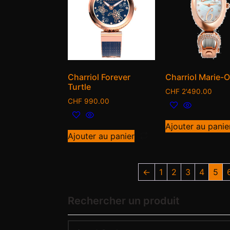
Charriol Forever
Charriol Marie-O
Turtle
CHF
2'490.00
CHF
990.00
Ajouter au panie
Ajouter au panier
←
1
2
3
4
5
Rechercher un produit