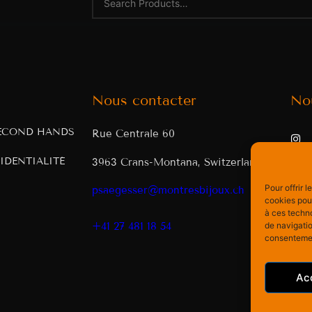
Nous contacter
No
ECOND HANDS
Rue Centrale 60
IDENTIALITÉ
3963 Crans-Montana, Switzerland
Pour offrir 
psaegesser@montresbijoux.ch
cookies pour
à ces techn
de navigatio
+41 27 481 18 54
consentement
Ac