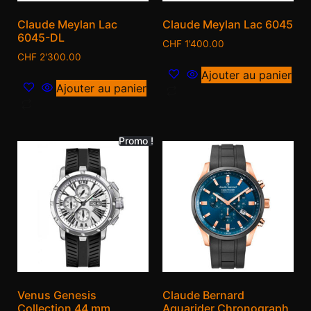
Claude Meylan Lac
Claude Meylan Lac 6045
6045-DL
CHF
1'400.00
CHF
2'300.00
Ajouter au panier
Ajouter au panier
Promo !
Venus Genesis
Claude Bernard
Collection 44 mm
Aquarider Chronograph