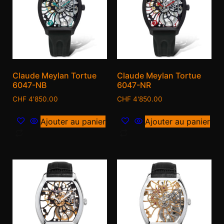
Claude Meylan Tortue
Claude Meylan Tortue
6047-NB
6047-NR
CHF
4'850.00
CHF
4'850.00
Ajouter au panier
Ajouter au panier