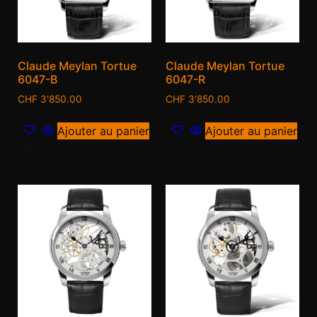
Claude Meylan Tortue
Claude Meylan Tortue
6047-B
6047-R
CHF
3'850.00
CHF
3'850.00
Ajouter au panier
Ajouter au panier