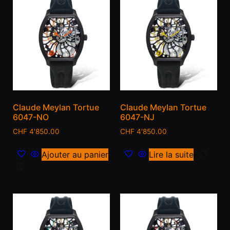
Claude Meylan Tortue
Claude Meylan Tortue
6047-NO
6047-NJ
CHF
4'850.00
CHF
4'850.00
Ajouter au panier
Lire la suite