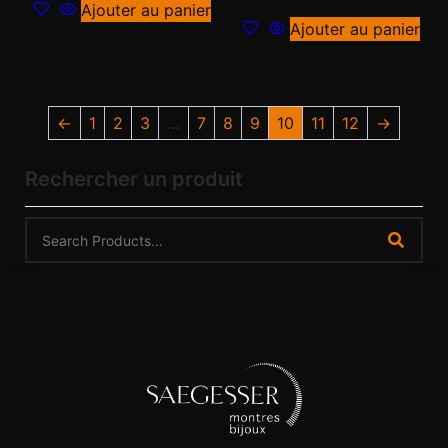
Ajouter au panier
Ajouter au panier
←
1
2
3
…
7
8
9
10
11
12
→
Rechercher un produit