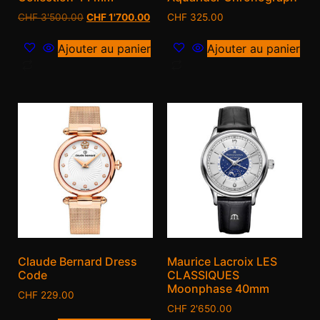
CHF
3'500.00
CHF
1'700.00
CHF
325.00
Ajouter au panier
Ajouter au panier
Claude Bernard Dress
Maurice Lacroix LES
Code
CLASSIQUES
Moonphase 40mm
CHF
229.00
CHF
2'650.00