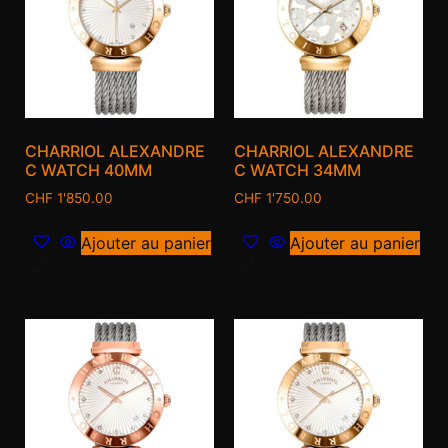
CHARRIOL ALEXANDRE
CHARRIOL ALEXANDRE
C WATCH 40MM
C WATCH 34MM
CHF
1'850.00
CHF
1'750.00
Ajouter au panier
Ajouter au panier