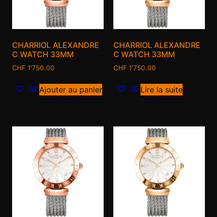
CHARRIOL ALEXANDRE
CHARRIOL ALEXANDRE
C WATCH 33MM
C WATCH 33MM
CHF
1'750.00
CHF
1'750.00
Ajouter au panier
Lire la suite