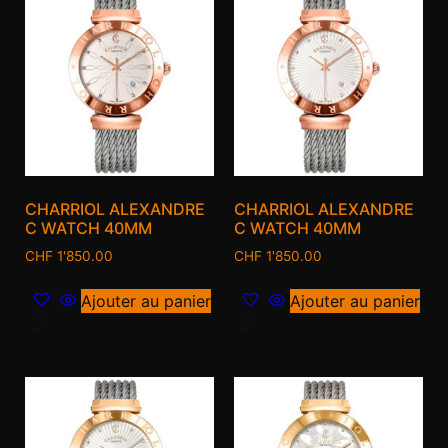
CHARRIOL ALEXANDRE
CHARRIOL ALEXANDRE
C WATCH 40MM
C WATCH 40MM
CHF
1'850.00
CHF
1'850.00
Ajouter au panier
Ajouter au panier