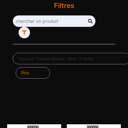
Filtres
Charriol
Claude Meylan
Ebel
T-shirts
Prix