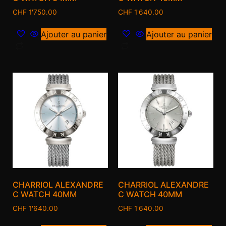
CHF
1'750.00
CHF
1'640.00
Ajouter au panier
Ajouter au panier
CHARRIOL ALEXANDRE
CHARRIOL ALEXANDRE
C WATCH 40MM
C WATCH 40MM
CHF
1'640.00
CHF
1'640.00