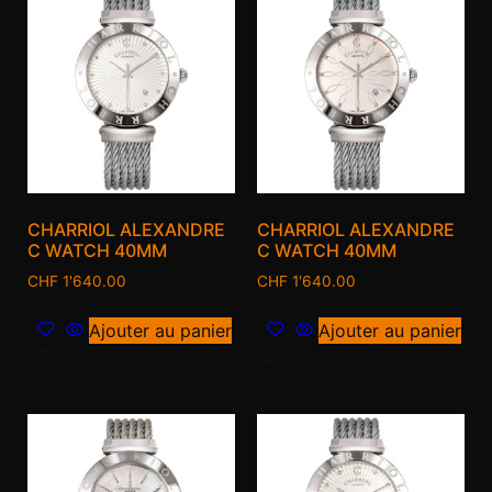
CHARRIOL ALEXANDRE
CHARRIOL ALEXANDRE
C WATCH 40MM
C WATCH 40MM
CHF
1'640.00
CHF
1'640.00
Ajouter au panier
Ajouter au panier