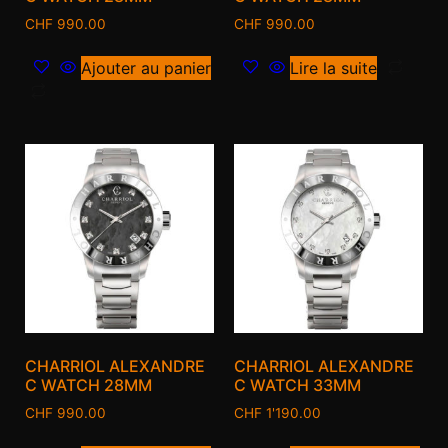
CHF
990.00
CHF
990.00
Ajouter au panier
Lire la suite
CHARRIOL ALEXANDRE
CHARRIOL ALEXANDRE
C WATCH 28MM
C WATCH 33MM
CHF
990.00
CHF
1'190.00