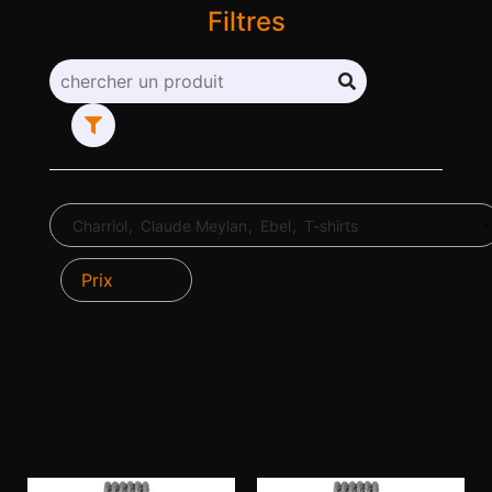
Filtres
Charriol
Claude Meylan
Ebel
T-shirts
Prix