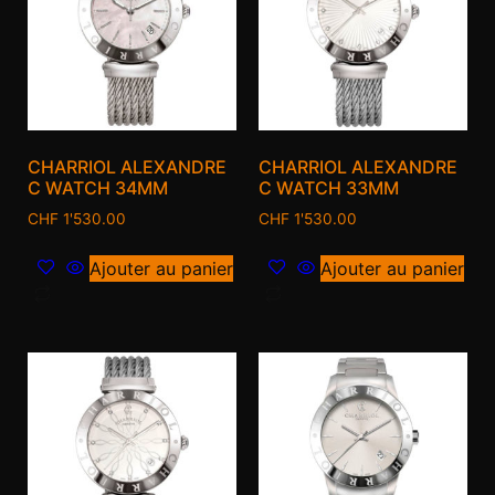
CHARRIOL ALEXANDRE
CHARRIOL ALEXANDRE
C WATCH 34MM
C WATCH 33MM
CHF
1'530.00
CHF
1'530.00
Ajouter au panier
Ajouter au panier