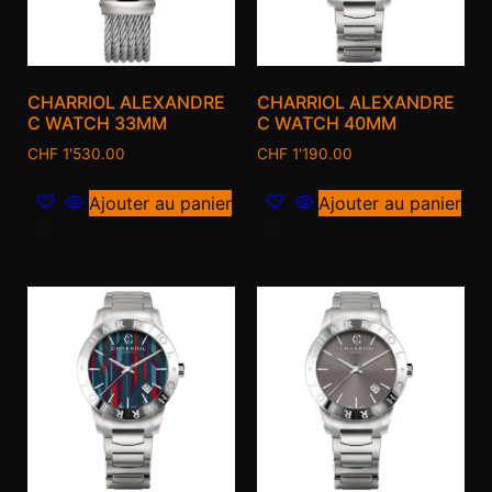
CHARRIOL ALEXANDRE
CHARRIOL ALEXANDRE
C WATCH 33MM
C WATCH 40MM
CHF
1'530.00
CHF
1'190.00
Ajouter au panier
Ajouter au panier