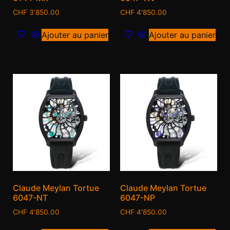
CHF
3'850.00
CHF
4'850.00
Ajouter au panier
Ajouter au panier
Claude Meylan Tortue
Claude Meylan Tortue
6047-NT
6047-NP
CHF
4'850.00
CHF
4'850.00