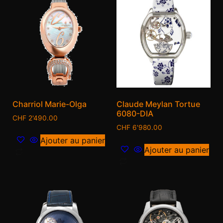
Charriol Marie-Olga
Claude Meylan Tortue
6080-DIA
CHF
2'490.00
CHF
6'980.00
Ajouter au panier
Ajouter au panier