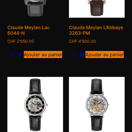
Claude Meylan Lac
Claude Meylan L’Abbaye
6044-N
3263-PM
CHF
2'950.00
CHF
4'500.00
Ajouter au panier
Ajouter au panier