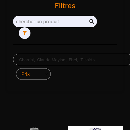
Filtres
Charriol
Claude Meylan
Ebel
T-shirts
Prix