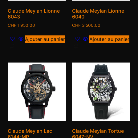
Claude Meylan Lionne
Claude Meylan Lionne
6043
6040
CHF
1'950.00
CHF
3'500.00
Ajouter au panier
Ajouter au panier
Claude Meylan Lac
Claude Meylan Tortue
6144-MR
6047-NV