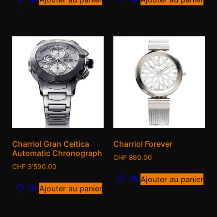
Charriol Gran Celtica
Charriol Forever
Automatic Chronograph
CHF
890.00
CHF
3'590.00
Ajouter au panier
Ajouter au panier