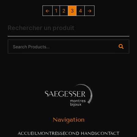
←
1
2
3
4
→
Rechercher un produit
Navigation
ACCUEIL
MONTRES
SECOND HANDS
CONTACT