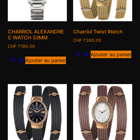
CHARRIOL ALEXANDRE
Charriol Twist Watch
C WATCH 33MM
CHF
1'390.00
CHF
1'190.00
Ajouter au panier
Ajouter au panier