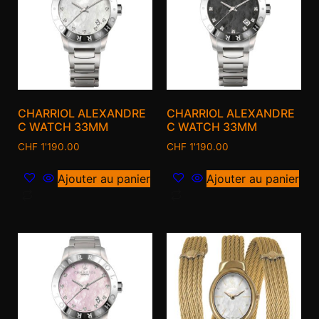
CHARRIOL ALEXANDRE
CHARRIOL ALEXANDRE
C WATCH 33MM
C WATCH 33MM
CHF
1'190.00
CHF
1'190.00
Ajouter au panier
Ajouter au panier