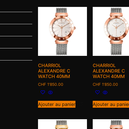
CHARRIOL
CHARRIOL
ALEXANDRE C
ALEXANDRE C
WATCH 40MM
WATCH 40MM
CHF
1'850.00
CHF
1'850.00
Ajouter au panier
Ajouter au panie