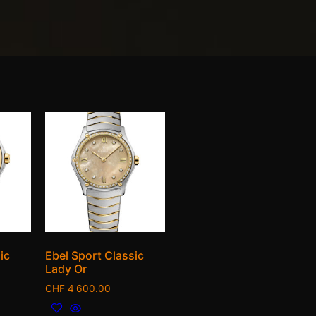
ic
Ebel Sport Classic
Lady Or
CHF
4'600.00