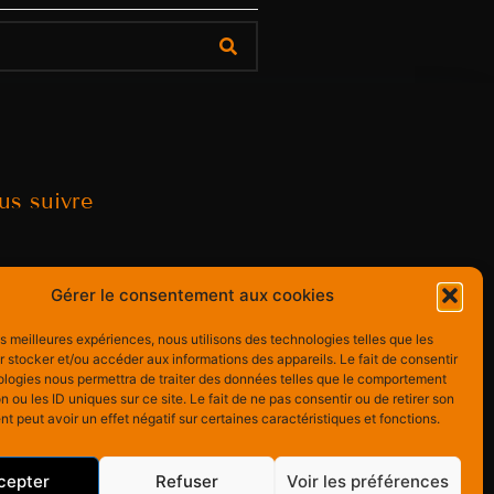
us suivre
Gérer le consentement aux cookies
les meilleures expériences, nous utilisons des technologies telles que les
 stocker et/ou accéder aux informations des appareils. Le fait de consentir
ologies nous permettra de traiter des données telles que le comportement
n ou les ID uniques sur ce site. Le fait de ne pas consentir ou de retirer son
 peut avoir un effet négatif sur certaines caractéristiques et fonctions.
cepter
Refuser
Voir les préférences