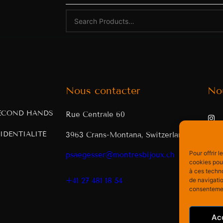
Nous contacter
No
ECOND HANDS
Rue Centrale 60
IDENTIALITÉ
3963 Crans-Montana, Switzerland
Pour offrir 
psaegesser@montresbijoux.ch
cookies pour
à ces techn
de navigatio
+41 27 481 18 54
consentement
Ac