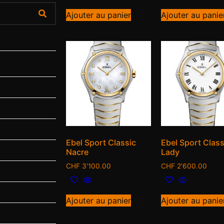
Ajouter au panier
Ajouter au panie
Ebel Sport Classic
Ebel Sport Class
Nacre
Lady
CHF
3'100.00
CHF
2'600.00
Ajouter au panier
Ajouter au panie