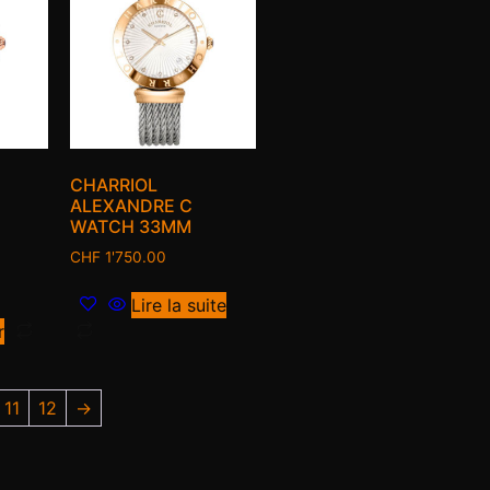
CHARRIOL
ALEXANDRE C
WATCH 33MM
CHF
1'750.00
Lire la suite
r
11
12
→