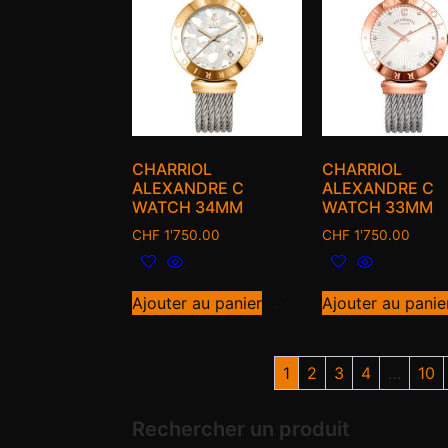
CHARRIOL
CHARRIOL
ALEXANDRE C
ALEXANDRE C
WATCH 34MM
WATCH 33MM
CHF
1'750.00
CHF
1'750.00
Ajouter au panier
Ajouter au panie
1
2
3
4
…
10
Rechercher un produit