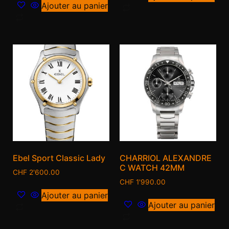
Ajouter au panier
Ebel Sport Classic Lady
CHARRIOL ALEXANDRE
C WATCH 42MM
CHF
2'600.00
CHF
1'990.00
Ajouter au panier
Ajouter au panier