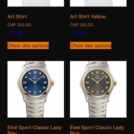
Art Shirt
Art Shirt Yellow
CHF
100.00
CHF
100.00
Choix des options
Choix des options
Ebel Sport Classic Lady
Ebel Sport Classic Lady
Bleu
Noir