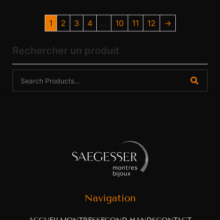
1
2
3
4
…
10
11
12
→
Rechercher un produit
Navigation