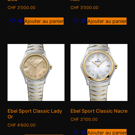
CHF
3'000.00
CHF
3'000.00
Ajouter au panier
Ajouter au panier
Ebel Sport Classic Lady
Ebel Sport Classic Nacre
Or
CHF
3'100.00
CHF
4'600.00
Ajouter au panier