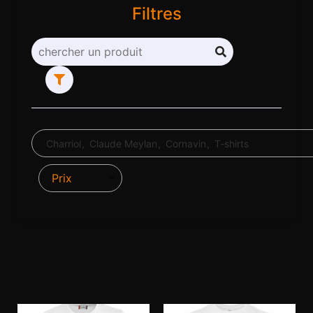
Filtres
Charriol
Claude Meylan
Cornavin
T-shirts
Prix