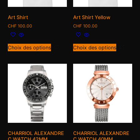
Art Shirt
Art Shirt Yellow
CHF
100.00
CHF
100.00
Choix des options
Choix des options
CHARRIOL ALEXANDRE
CHARRIOL ALEXANDRE
C WATCH 42MM
C WATCH 40MM