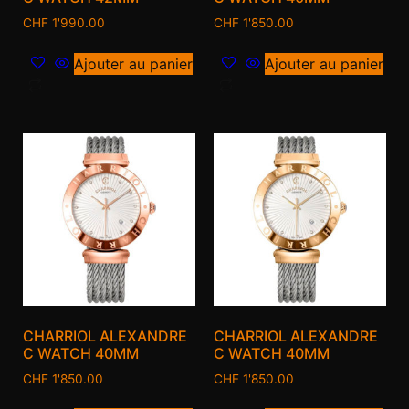
CHF
1'990.00
CHF
1'850.00
Ajouter au panier
Ajouter au panier
CHARRIOL ALEXANDRE
CHARRIOL ALEXANDRE
C WATCH 40MM
C WATCH 40MM
CHF
1'850.00
CHF
1'850.00