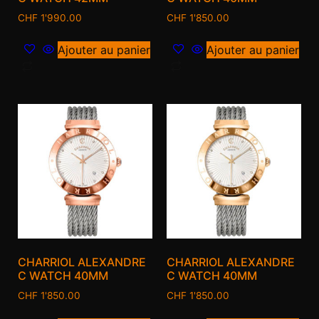
CHF
1'990.00
CHF
1'850.00
Ajouter au panier
Ajouter au panier
CHARRIOL ALEXANDRE
CHARRIOL ALEXANDRE
C WATCH 40MM
C WATCH 40MM
CHF
1'850.00
CHF
1'850.00