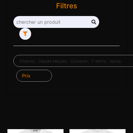
Filtres
Charriol
Claude Meylan
Cornavin
T-shirts
Venus
Prix