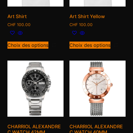
Art Shirt
Art Shirt Yellow
CHF
100.00
CHF
100.00
Choix des options
Choix des options
CHARRIOL ALEXANDRE
CHARRIOL ALEXANDRE
C WATCH 42MM
C WATCH 40MM