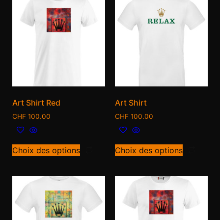
Art Shirt Red
Art Shirt
CHF
100.00
CHF
100.00
Choix des options
Choix des options