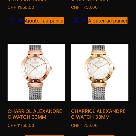
CHF
1'850.00
CHF
1'750.00
Ajouter au panier
Ajouter au panier
CHARRIOL ALEXANDRE
CHARRIOL ALEXANDRE
C WATCH 33MM
C WATCH 33MM
CHF
1'750.00
CHF
1'750.00