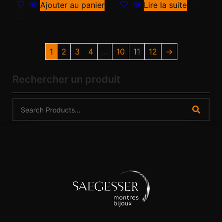
Ajouter au panier
Lire la suite
1
2
3
4
…
10
11
12
→
Rechercher un produit