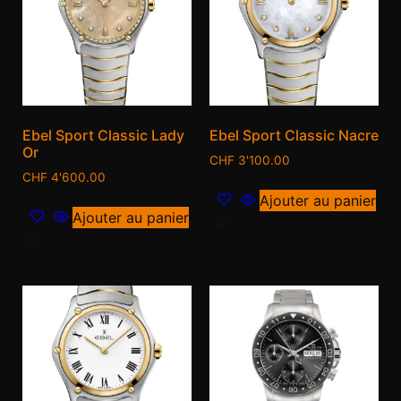
Ebel Sport Classic Lady
Ebel Sport Classic Nacre
Or
CHF
3'100.00
CHF
4'600.00
Ajouter au panier
Ajouter au panier