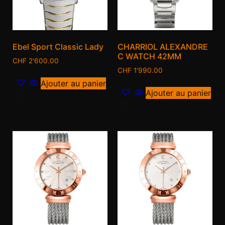
Ebel Sport Classic Lady
CHARRIOL ALEXANDRE
C WATCH 42MM
CHF
2'600.00
CHF
1'990.00
Ajouter au panier
Ajouter au panier