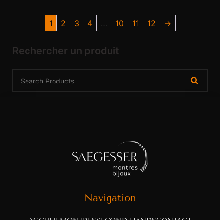
1
2
3
4
…
10
11
12
→
Rechercher un produit
Navigation