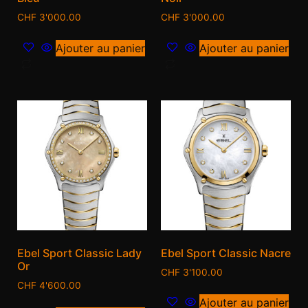
CHF
3'000.00
CHF
3'000.00
Ajouter au panier
Ajouter au panier
Ebel Sport Classic Lady
Ebel Sport Classic Nacre
Or
CHF
3'100.00
CHF
4'600.00
Ajouter au panier