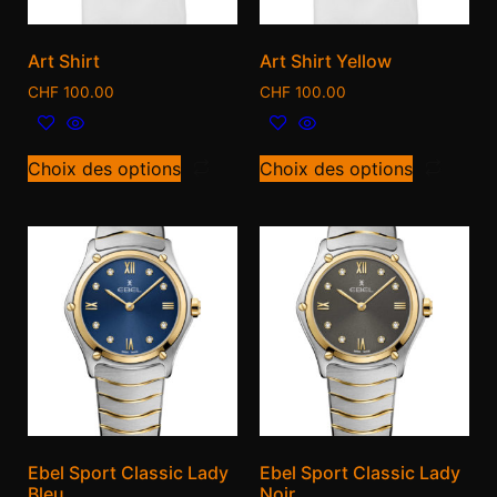
Art Shirt
Art Shirt Yellow
CHF
100.00
CHF
100.00
Choix des options
Choix des options
Ebel Sport Classic Lady
Ebel Sport Classic Lady
Bleu
Noir