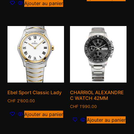
Ajouter au panier
Ebel Sport Classic Lady
CHARRIOL ALEXANDRE
C WATCH 42MM
CHF
2'600.00
CHF
1'990.00
Ajouter au panier
Ajouter au panier