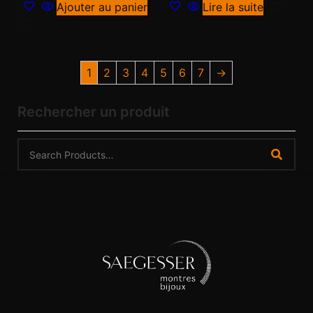
Ajouter au panier
Lire la suite
1
2
3
4
5
6
7
→
Rechercher un produit