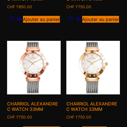
CHF
1'850.00
CHF
1'750.00
Ajouter au panier
Ajouter au panier
CHARRIOL ALEXANDRE
CHARRIOL ALEXANDRE
C WATCH 33MM
C WATCH 33MM
CHF
1'750.00
CHF
1'750.00