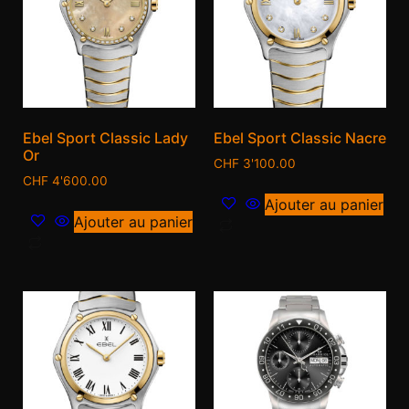
Ebel Sport Classic Lady
Ebel Sport Classic Nacre
Or
CHF
3'100.00
CHF
4'600.00
Ajouter au panier
Ajouter au panier