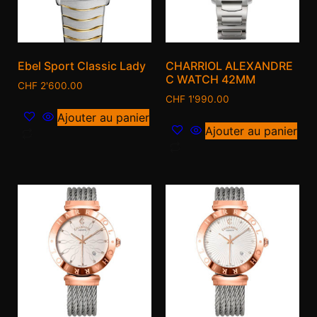
Ebel Sport Classic Lady
CHARRIOL ALEXANDRE
C WATCH 42MM
CHF
2'600.00
CHF
1'990.00
Ajouter au panier
Ajouter au panier