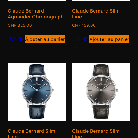
Claude Bernard
Claude Bernard Slim
Aquarider Chronograph
Line
CHF
325.00
CHF
159.00
Ajouter au panier
Ajouter au panier
Claude Bernard Slim
Claude Bernard Slim
Line
Line