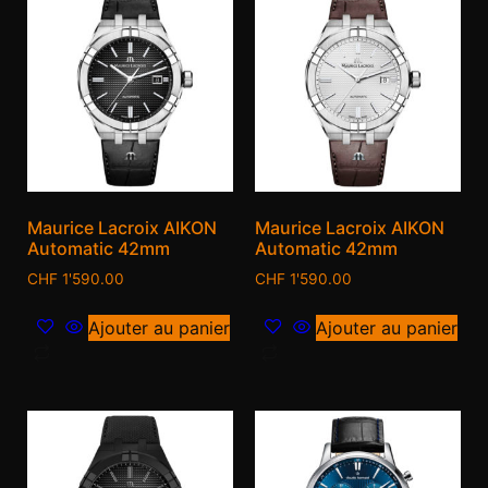
Maurice Lacroix AIKON
Maurice Lacroix AIKON
Automatic 42mm
Automatic 42mm
CHF
1'590.00
CHF
1'590.00
Ajouter au panier
Ajouter au panier