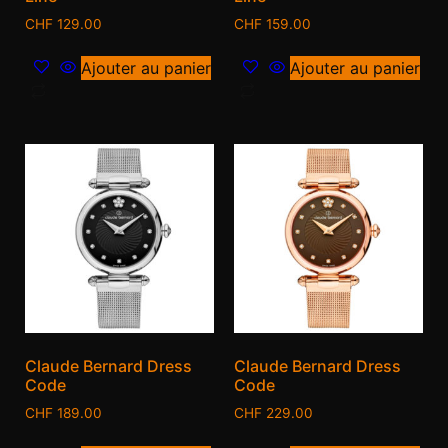
CHF
129.00
CHF
159.00
Ajouter au panier
Ajouter au panier
Claude Bernard Dress
Claude Bernard Dress
Code
Code
CHF
189.00
CHF
229.00