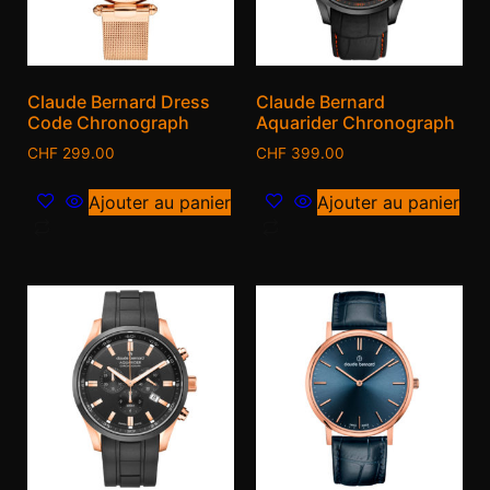
Claude Bernard Dress
Claude Bernard
Code Chronograph
Aquarider Chronograph
CHF
299.00
CHF
399.00
Ajouter au panier
Ajouter au panier