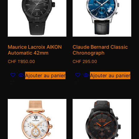
Maurice Lacroix AIKON
Claude Bernard Classic
Automatic 42mm
Chronograph
CHF
1'850.00
CHF
295.00
Ajouter au panier
Ajouter au panier