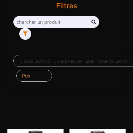
Filtres
Claude Bernard
Claude Meylan
Ebel
Maurice Lacroix
Prix