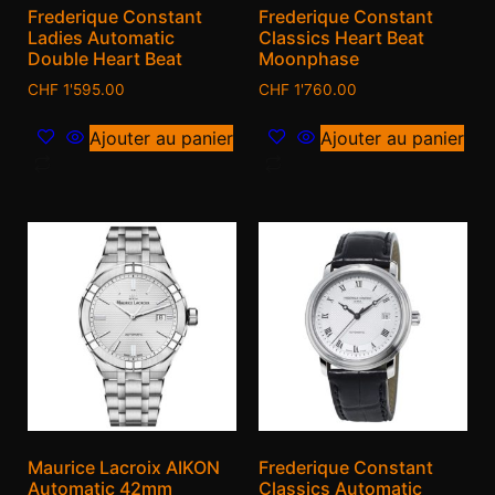
Frederique Constant
Frederique Constant
Ladies Automatic
Classics Heart Beat
Double Heart Beat
Moonphase
CHF
1'595.00
CHF
1'760.00
Ajouter au panier
Ajouter au panier
Maurice Lacroix AIKON
Frederique Constant
Automatic 42mm
Classics Automatic