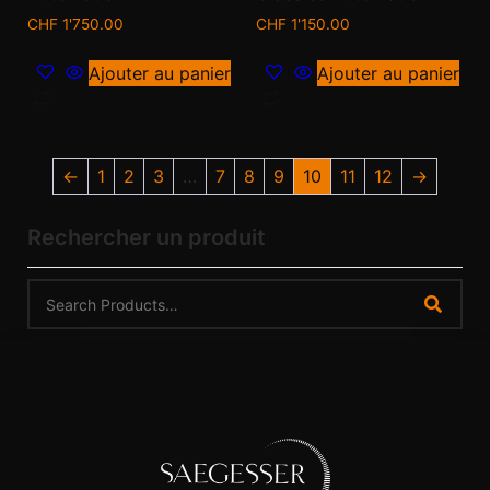
CHF
1'750.00
CHF
1'150.00
Ajouter au panier
Ajouter au panier
←
1
2
3
…
7
8
9
10
11
12
→
Rechercher un produit