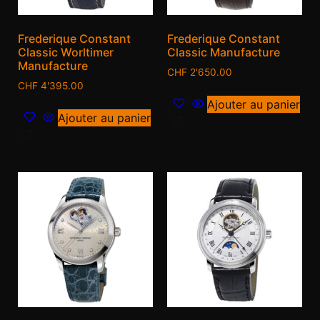
Frederique Constant
Frederique Constant
Classic Worltimer
Classic Manufacture
Manufacture
CHF
2'650.00
CHF
4'395.00
Ajouter au panier
Ajouter au panier