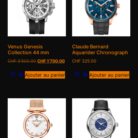
Venus Genesis
Claude Bernard
Collection 44 mm
Aquarider Chronograph
CHF
3'500.00
CHF
1'700.00
CHF
325.00
Ajouter au panier
Ajouter au panier