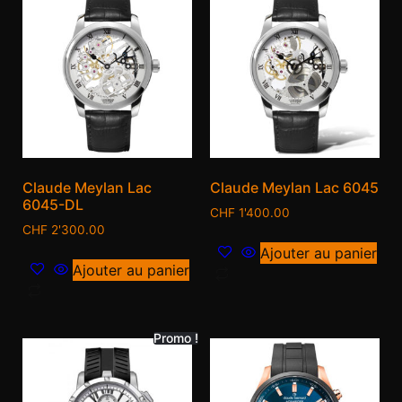
Claude Meylan Lac
Claude Meylan Lac 6045
6045-DL
CHF
1'400.00
CHF
2'300.00
Ajouter au panier
Ajouter au panier
Promo !