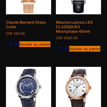
Claude Bernard Dress
Maurice Lacroix LES
Code
CLASSIQUES
Moonphase 40mm
CHF
229.00
CHF
2'650.00
Ajouter au panier
Ajouter au panier