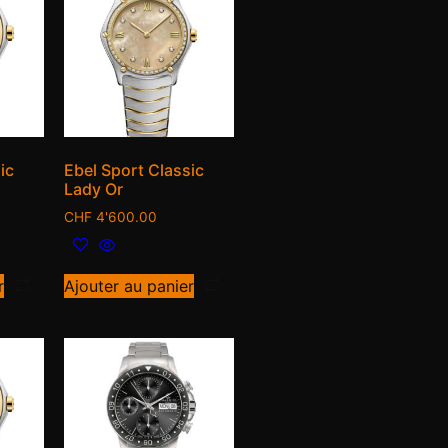
ic
Ebel Sport Classic
Lady Or
CHF
4'600.00
r
Ajouter au panier