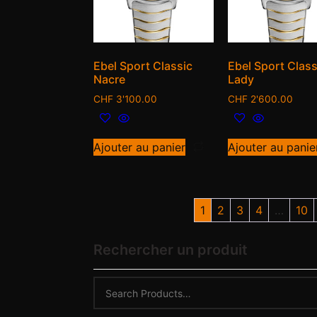
Ebel Sport Classic
Ebel Sport Class
Nacre
Lady
CHF
3'100.00
CHF
2'600.00
Ajouter au panier
Ajouter au panie
1
2
3
4
…
10
Rechercher un produit