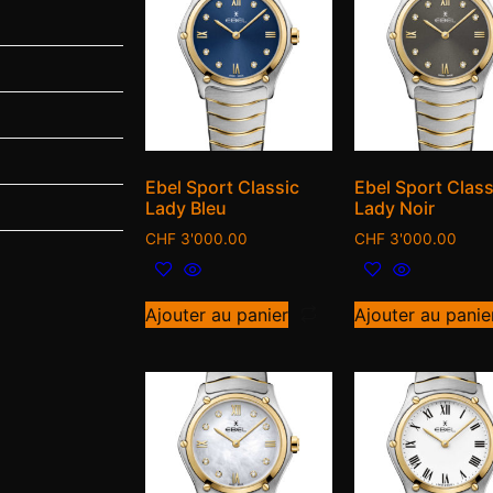
Ebel Sport Classic
Ebel Sport Class
Lady Bleu
Lady Noir
CHF
3'000.00
CHF
3'000.00
Ajouter au panier
Ajouter au panie