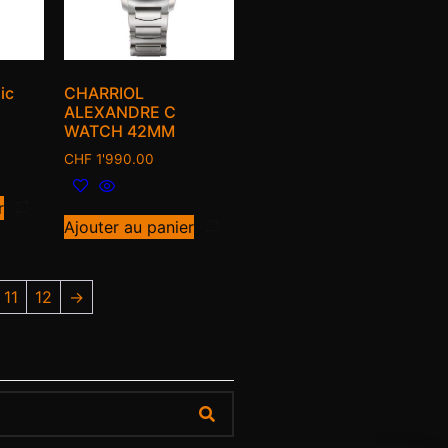
ic
CHARRIOL
ALEXANDRE C
WATCH 42MM
CHF
1'990.00
r
Ajouter au panier
11
12
→