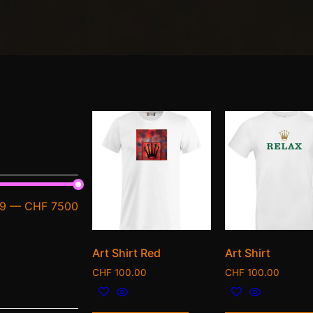
9
—
CHF 7500
Art Shirt Red
Art Shirt
CHF
100.00
CHF
100.00