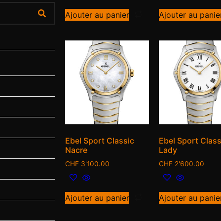
Ajouter au panier
Ajouter au panie
Ebel Sport Classic
Ebel Sport Class
Nacre
Lady
CHF
3'100.00
CHF
2'600.00
Ajouter au panier
Ajouter au panie