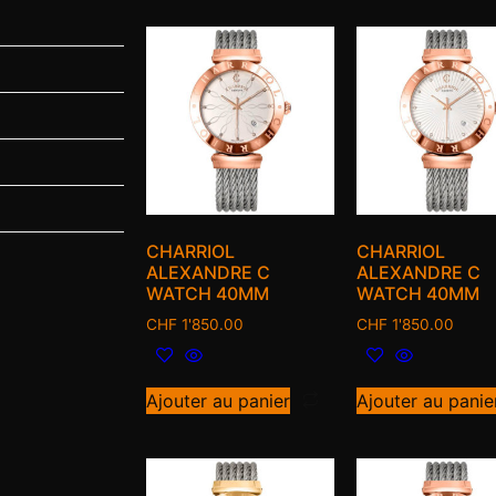
CHARRIOL
CHARRIOL
ALEXANDRE C
ALEXANDRE C
WATCH 40MM
WATCH 40MM
CHF
1'850.00
CHF
1'850.00
Ajouter au panier
Ajouter au panie