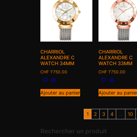
CHARRIOL
CHARRIOL
ALEXANDRE C
ALEXANDRE C
WATCH 34MM
WATCH 33MM
CHF
1'750.00
CHF
1'750.00
Ajouter au panier
Ajouter au panie
1
2
3
4
…
10
Rechercher un produit