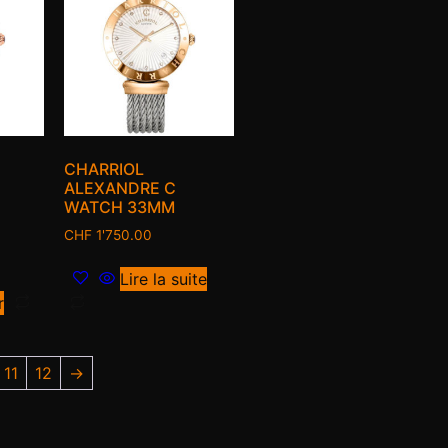
CHARRIOL
ALEXANDRE C
WATCH 33MM
CHF
1'750.00
Lire la suite
r
11
12
→