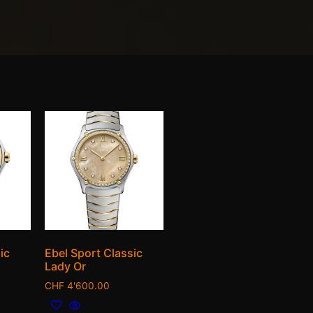
ic
Ebel Sport Classic
Lady Or
CHF
4'600.00