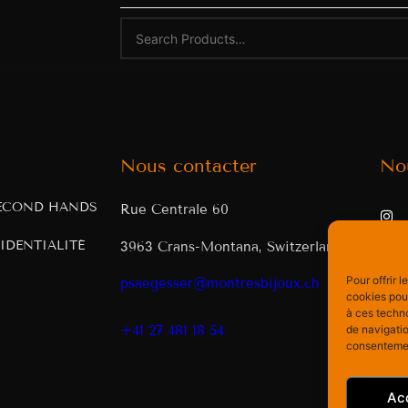
Nous contacter
No
ECOND HANDS
Rue Centrale 60
IDENTIALITÉ
3963 Crans-Montana, Switzerland
Pour offrir 
psaegesser@montresbijoux.ch
cookies pour
à ces techn
de navigatio
+41 27 481 18 54
consentement
Ac