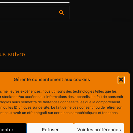
us suivre
Gérer le consentement aux cookies
les meilleures expériences, nous utilisons des technologies telles que les
 stocker et/ou accéder aux informations des appareils. Le fait de consentir
ologies nous permettra de traiter des données telles que le comportement
n ou les ID uniques sur ce site. Le fait de ne pas consentir ou de retirer son
 peut avoir un effet négatif sur certaines caractéristiques et fonctions.
cepter
Refuser
Voir les préférences