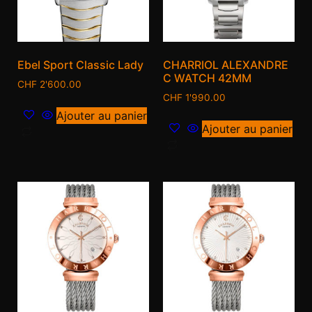
Ebel Sport Classic Lady
CHARRIOL ALEXANDRE
C WATCH 42MM
CHF
2'600.00
CHF
1'990.00
Ajouter au panier
Ajouter au panier