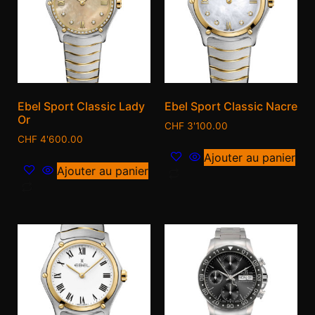
Ebel Sport Classic Lady
Ebel Sport Classic Nacre
Or
CHF
3'100.00
CHF
4'600.00
Ajouter au panier
Ajouter au panier