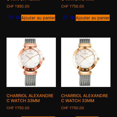
CHF
1'850.00
CHF
1'750.00
Ajouter au panier
Ajouter au panier
CHARRIOL ALEXANDRE
CHARRIOL ALEXANDRE
C WATCH 33MM
C WATCH 33MM
CHF
1'750.00
CHF
1'750.00