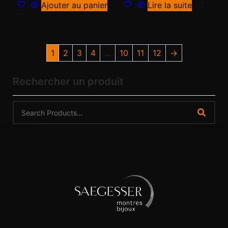
Ajouter au panier
Lire la suite
1
2
3
4
…
10
11
12
→
Rechercher un produit