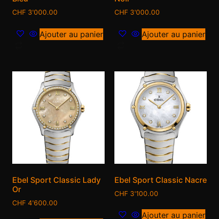
CHF
3'000.00
CHF
3'000.00
Ajouter au panier
Ajouter au panier
Ebel Sport Classic Lady
Ebel Sport Classic Nacre
Or
CHF
3'100.00
CHF
4'600.00
Ajouter au panier