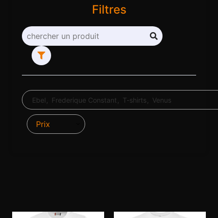
Filtres
Ebel
Frederique Constant
T-shirts
Venus
Prix