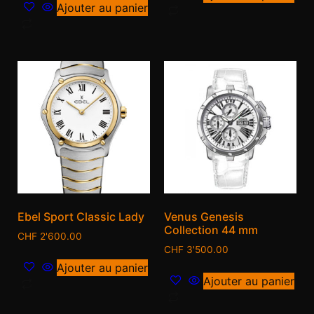
Ajouter au panier
Ebel Sport Classic Lady
Venus Genesis
Collection 44 mm
CHF
2'600.00
CHF
3'500.00
Ajouter au panier
Ajouter au panier