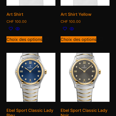
Art Shirt
Art Shirt Yellow
CHF
100.00
CHF
100.00
Choix des options
Choix des options
Ebel Sport Classic Lady
Ebel Sport Classic Lady
Bleu
Noir