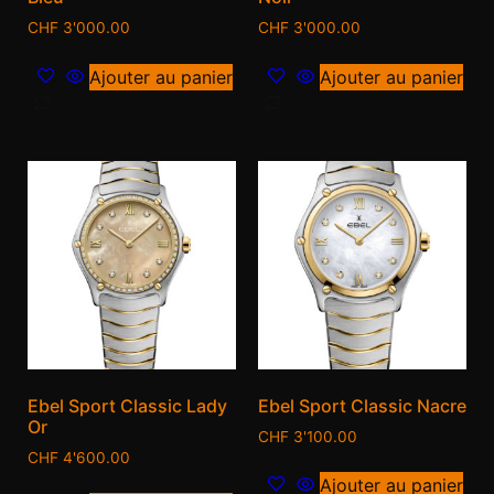
CHF
3'000.00
CHF
3'000.00
Ajouter au panier
Ajouter au panier
Ebel Sport Classic Lady
Ebel Sport Classic Nacre
Or
CHF
3'100.00
CHF
4'600.00
Ajouter au panier