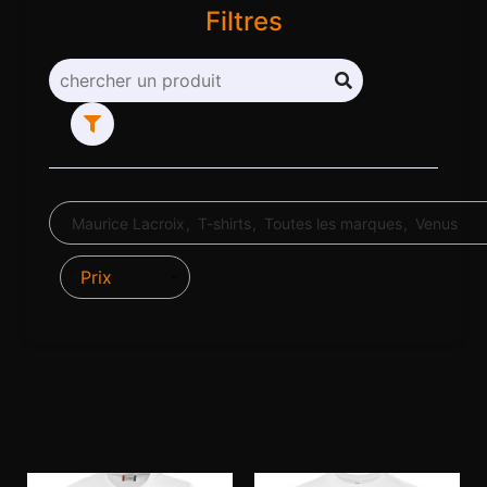
Filtres
Maurice Lacroix
T-shirts
Toutes les marques
Venus
Prix