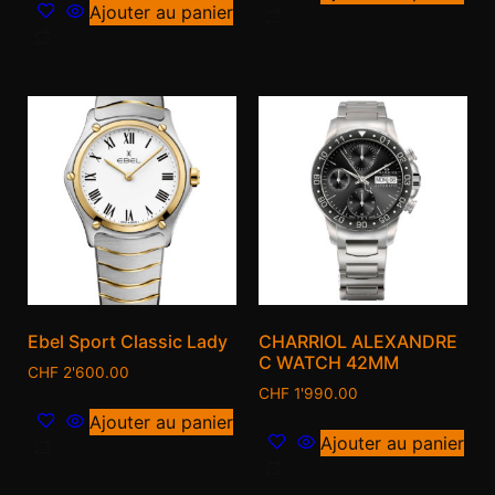
Ajouter au panier
Ebel Sport Classic Lady
CHARRIOL ALEXANDRE
C WATCH 42MM
CHF
2'600.00
CHF
1'990.00
Ajouter au panier
Ajouter au panier