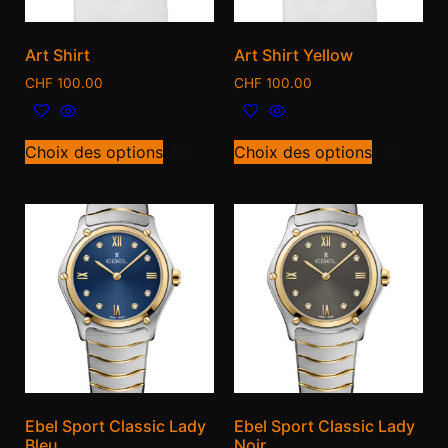
Art Shirt
Art Shirt Yellow
CHF
100.00
CHF
100.00
Choix des options
Choix des options
Ebel Sport Classic Lady
Ebel Sport Classic Lady
Bleu
Noir