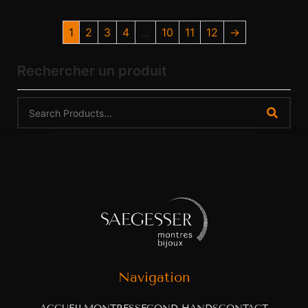
1
2
3
4
…
10
11
12
→
Rechercher un produit
Navigation