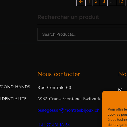
←
1
2
3
…
12
Rechercher un produit
Nous contacter
No
ECOND HANDS
Rue Centrale 60
IDENTIALITÉ
3963 Crans-Montana, Switzerland
Pour offrir 
psaegesser@montresbijoux.ch
cookies pour
à ces techn
de navigatio
+41 27 481 18 54