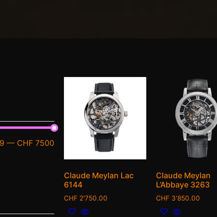
9
—
CHF 7500
Claude Meylan Lac
Claude Meylan
6144
L’Abbaye 3263
CHF
2'750.00
CHF
3'850.00