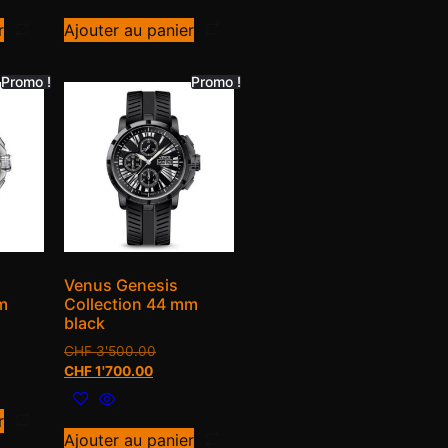
r
Ajouter au panier
Promo !
Promo !
Venus Genesis
m
Collection 44 mm
black
CHF
3'500.00
CHF
1'700.00
r
Ajouter au panier