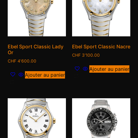
Ebel Sport Classic Lady
Ebel Sport Classic Nacre
Or
CHF
3'100.00
CHF
4'600.00
Ajouter au panier
Ajouter au panier