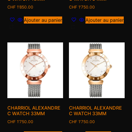
CHF
1'850.00
CHF
1'750.00
Ajouter au panier
Ajouter au panier
CHARRIOL ALEXANDRE
CHARRIOL ALEXANDRE
C WATCH 33MM
C WATCH 33MM
CHF
1'750.00
CHF
1'750.00