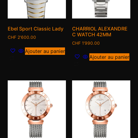
Ebel Sport Classic Lady
CHARRIOL ALEXANDRE
C WATCH 42MM
CHF
2'600.00
CHF
1'990.00
Ajouter au panier
Ajouter au panier