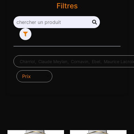
Filtres
Charriol
Claude Meylan
Cornavin
Ebel
Maurice Lacroi
Prix