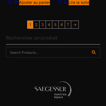
Ajouter au panier
Lire la suite
1
2
3
4
5
6
7
→
Rechercher un produit