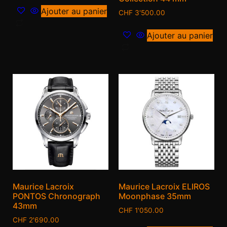
Ajouter au panier
CHF
3'500.00
Ajouter au panier
Maurice Lacroix
Maurice Lacroix ELIROS
PONTOS Chronograph
Moonphase 35mm
43mm
CHF
1'050.00
CHF
2'690.00