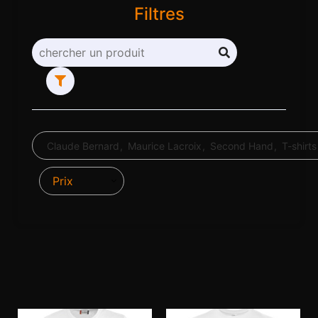
Filtres
Claude Bernard
Maurice Lacroix
Second Hand
T-shirts
Prix