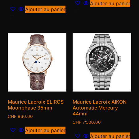
Ajouter au panier
Ajouter au panier
Maurice Lacroix ELIROS
Maurice Lacroix AIKON
Moonphase 35mm
Automatic Mercury
44mm
CHF
960.00
CHF
7'500.00
Ajouter au panier
Ajouter au panier