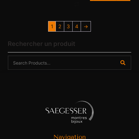
1
2
3
4
→
Rechercher un produit
Navigation