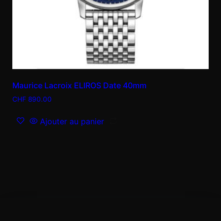
Maurice Lacroix ELIROS Date 40mm
CHF
890.00
Ajouter au panier