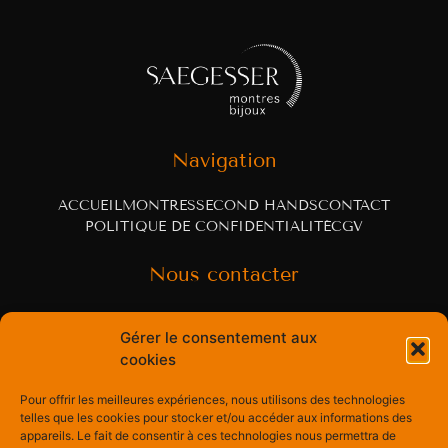
Navigation
ACCUEIL
MONTRES
SECOND HANDS
CONTACT
POLITIQUE DE CONFIDENTIALITÉ
CGV
Nous contacter
Rue Centrale 60
Gérer le consentement aux
cookies
3963 Crans-Montana, Switzerland
Pour offrir les meilleures expériences, nous utilisons des technologies
psaegesser@montresbijoux.ch
telles que les cookies pour stocker et/ou accéder aux informations des
appareils. Le fait de consentir à ces technologies nous permettra de