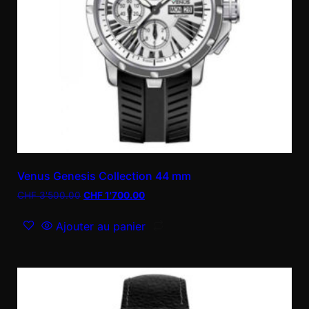
Venus Genesis Collection 44 mm
CHF
3'500.00
CHF
1'700.00
Ajouter au panier