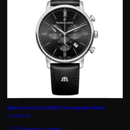
Maurice Lacroix ELIROS Chronograph 40mm
CHF
890.00
Ajouter au panier