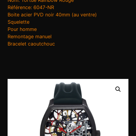
Référence: 6047-NR
Boite acier PVD noir 40mm (au ventre)
Squelette
Pour homme
Remontage manuel
Bracelet caoutchouc