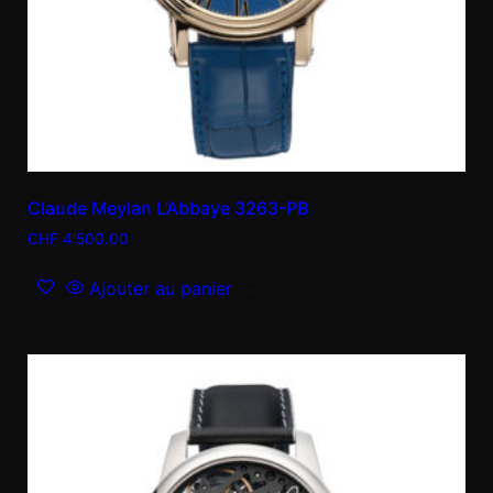
Claude Meylan L’Abbaye 3263-PB
CHF
4'500.00
Ajouter au panier