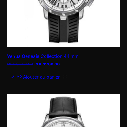
Venus Genesis Collection 44 mm
CHF
3'500.00
CHF
1'700.00
Ajouter au panier