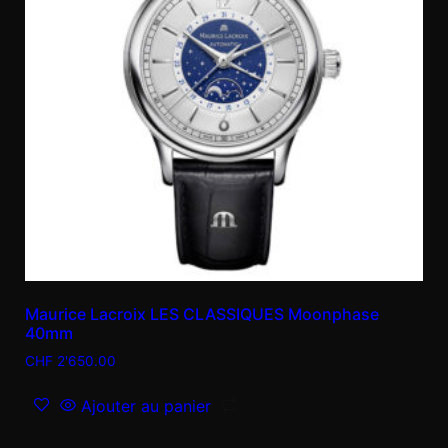
Maurice Lacroix LES CLASSIQUES Moonphase
40mm
CHF
2'650.00
Ajouter au panier