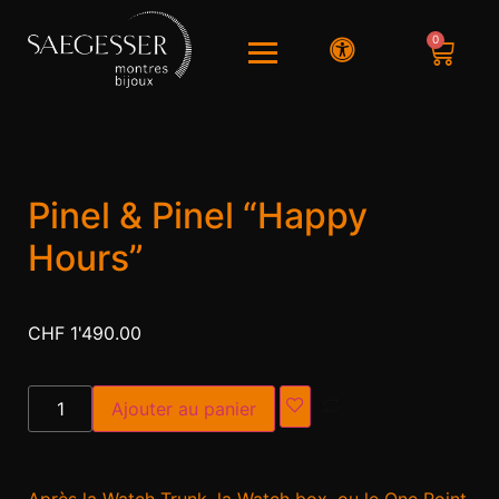
0
Pinel & Pinel “Happy
Hours”
CHF
1'490.00
Alternative:
Ajouter au panier
Après la Watch Trunk, la Watch box, ou le One Point,