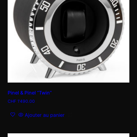
Pinel & Pinel “Twin”
CHF
1'490.00
Ajouter au panier