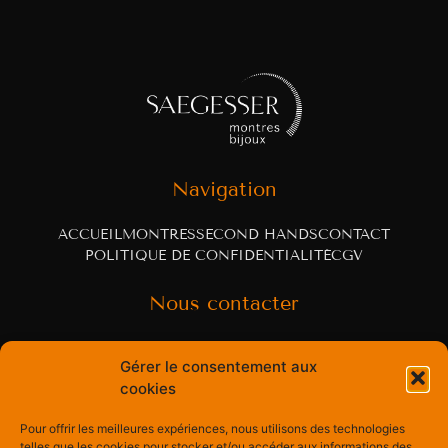
Navigation
ACCUEIL
MONTRES
SECOND HANDS
CONTACT
POLITIQUE DE CONFIDENTIALITÉ
CGV
Nous contacter
Rue Centrale 60
Gérer le consentement aux
cookies
3963 Crans-Montana, Switzerland
Pour offrir les meilleures expériences, nous utilisons des technologies
psaegesser@montresbijoux.ch
telles que les cookies pour stocker et/ou accéder aux informations des