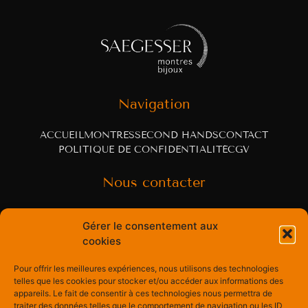
Navigation
ACCUEIL
MONTRES
SECOND HANDS
CONTACT
POLITIQUE DE CONFIDENTIALITÉ
CGV
Nous contacter
Rue Centrale 60
Gérer le consentement aux
cookies
3963 Crans-Montana, Switzerland
Pour offrir les meilleures expériences, nous utilisons des technologies
psaegesser@montresbijoux.ch
telles que les cookies pour stocker et/ou accéder aux informations des
appareils. Le fait de consentir à ces technologies nous permettra de
+41 27 481 18 54
traiter des données telles que le comportement de navigation ou les ID