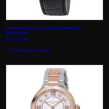
Frederique Constant Classics Heart Beat
Moonphase
CHF
1'760.00
Ajouter au panier