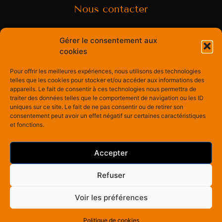
Nous contacter
Rue Centrale 60
Gérer le consentement aux
cookies
3963 Crans-Montana, Switzerland
Pour offrir les meilleures expériences, nous utilisons des technologies
psaegesser@montresbijoux.ch
telles que les cookies pour stocker et/ou accéder aux informations des
appareils. Le fait de consentir à ces technologies nous permettra de
+41 27 481 18 54
traiter des données telles que le comportement de navigation ou les ID
uniques sur ce site. Le fait de ne pas consentir ou de retirer son
consentement peut avoir un effet négatif sur certaines caractéristiques
et fonctions.
Nous suivre
Accepter
Refuser
Voir les préférences
Politique de cookies