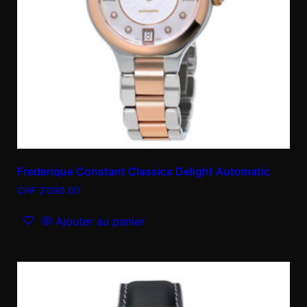
Frederique Constant Classics Delight Automatic
CHF
2'090.00
Ajouter au panier