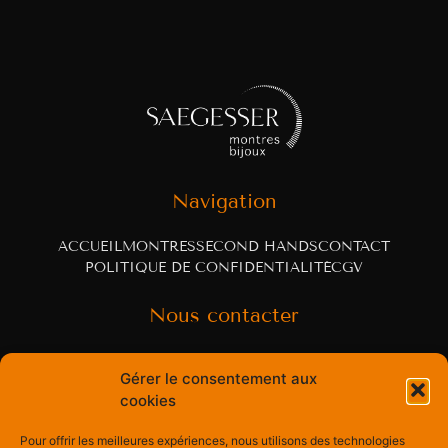
Navigation
ACCUEIL
MONTRES
SECOND HANDS
CONTACT
POLITIQUE DE CONFIDENTIALITÉ
CGV
Nous contacter
Rue Centrale 60
Gérer le consentement aux
cookies
3963 Crans-Montana, Switzerland
Pour offrir les meilleures expériences, nous utilisons des technologies
psaegesser@montresbijoux.ch