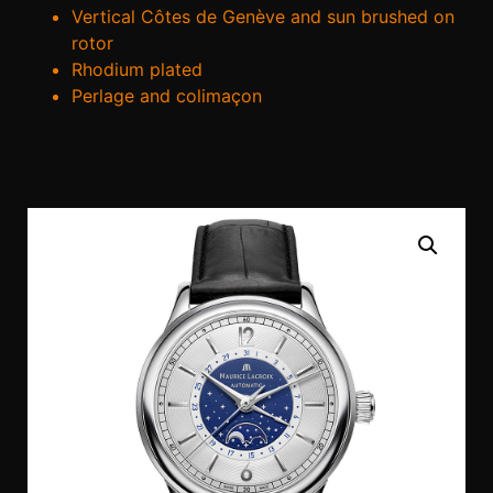
Vertical Côtes de Genève and sun brushed on
rotor
Rhodium plated
Perlage and colimaçon