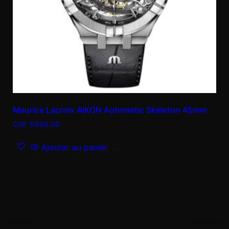
Maurice Lacroix AIKON Automatic Skeleton 45mm
CHF
5'600.00
Ajouter au panier