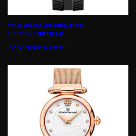
Venus Genesis Collection 44 mm
CHF
3'500.00
CHF
1'700.00
Ajouter au panier