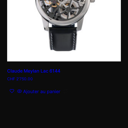
Claude Meylan Lac 6144
CHF
2'750.00
Ajouter au panier