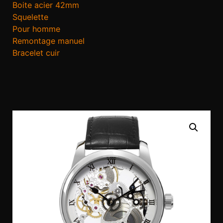
Boite acier 42mm
Squelette
Pour homme
Remontage manuel
Bracelet cuir